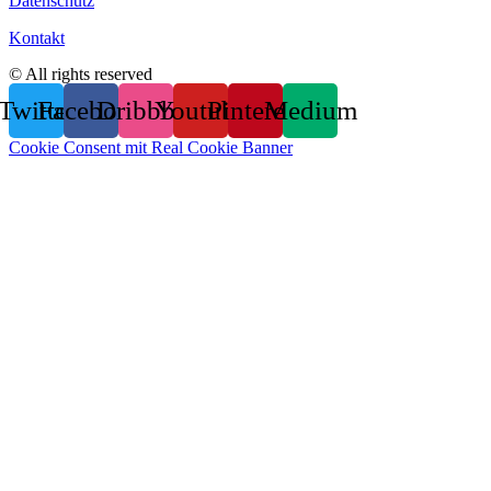
Datenschutz
Kontakt
© All rights reserved
Twitter
Facebook
Dribbble
Youtube
Pinterest
Medium
Cookie Consent mit Real Cookie Banner