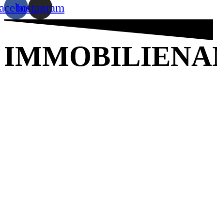
acebook
Instagram
IMMOBILIENA