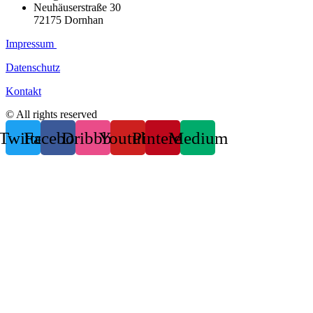
Neuhäuserstraße 30
72175 Dornhan
Impressum
Datenschutz
Kontakt
© All rights reserved
Twitter
Facebook
Dribbble
Youtube
Pinterest
Medium