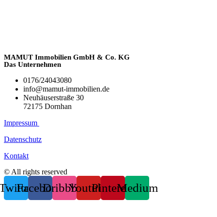
MAMUT Immobilien GmbH & Co. KG
Das Unternehmen
0176/24043080
info@mamut-immobilien.de
Neuhäuserstraße 30
72175 Dornhan
Impressum
Datenschutz
Kontakt
© All rights reserved
Twitter
Facebook
Dribbble
Youtube
Pinterest
Medium